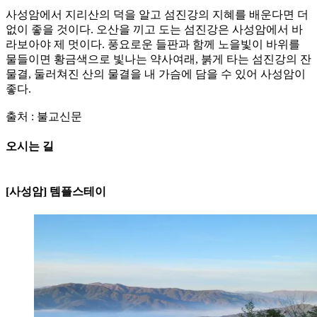
사성암에서 지리산의 덕을 알고 섬진강의 지혜를 배운다면 더
없이 좋을 것이다. 오산을 끼고 도는 섬진강은 사성암에서 바
라보아야 제 멋이다. 풍요로운 들판과 함께 노을빛이 바위를
물들이면 황금색으로 빛나는 약사여래, 붉게 타는 섬진강의 잔
물결, 둘러쳐진 산의 물결을 내 가슴에 담을 수 있어 사성암이
좋다.
출처 : 불교신문
오시는 길
250m
[사성암]
[사성암] 템플스테이
전라남도 구례군 문척면 사성암길
303
전화:010-4014-4544