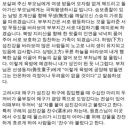
보살펴 주신 부모님에게 여생 받들어 모자람 없게 해드리고 돌
아가신 부모님에게는 극락왕생하시길 빕니다. 승보종찰이 있
는 남방 조계산을 향해 무생(無生)을 깨달으신 스승의 가르침
을 따르겠습니다. 부부지간은 서로 평등하다는 것을 일러준 서
방 무등산을 바라보며 부부지간 서로 대접하기를 예의로써 하
겠습니다. 북방 지리산을 향해 한 핏줄의 인연을 넉넉히 품어
주어 서로 보호하고 칭찬하는 가족이 되겠습니다. 하방(下方)
섬진강을 바라보며 많은 사람들의 노고로 나의 생이 유지되고
있음에 감사합니다. 상방(上方) 푸른 하늘을 바라보며 내게 행
복한 삶을 이끌어 하늘의 길을 열어 보인 부처님께 절 올립니
다. 이렇게 육방에 예경하니 내가 성인이 된 듯 너그럽다. 부처
님은 선생동자(善生童子)에게 “이렇게 육방에 공양해 받들면
그는 안온하여 걱정이나 두려움이 없을 것이다”고 말씀하셨
다.
고려시대 왜구가 섬진강 하구에 침입했을 때 수십만 마리의 두
꺼비가 울부짖어 왜구가 광양 쪽으로 도망갔다는 전설이 있어
이때부터 두꺼비 ‘섬’자를 붙여 섬진강이라고 불렀다고 한다.
특히 구례의 섬진강을 잔수(潺水)라 하는데, 원효스님이 이곳
에서 수도할 때 물소리가 시끄럽자 어머니를 위해 강물을 잔잔
하게 흐르게 하여 사람들이 ‘잔수’라 불렀다고 한다.