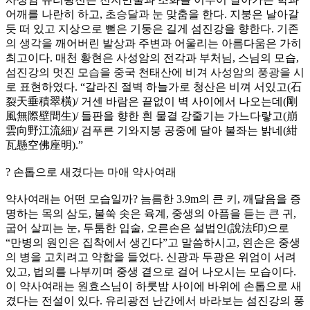
어깨를 나란히 하고, 초승달과 눈 맞춤을 한다. 지붕은 날아갈
듯 떠 있고 지상으로 뻗은 기둥은 길게 섬진강을 향한다. 기존
의 생각을 깨어버린 발상과 주변과 어울리는 아름다움은 가히
최고이다. 매천 황현은 사성암의 전각과 부처님, 스님의 모습,
섬진강의 멋진 모습을 중국 천태산에 비겨 사성암의 풍광을 시
로 표현하였다. “갈라진 절벽 하늘가로 청산은 비껴 서있고(石
裂天垂積翠橫)/ 거센 바람은 끝없이 벽 사이에서 나오는데(剛
風無際壁間生)/ 들판을 향한 흰 물결 강줄기는 가느다랗고(崩
雲向野江流細)/ 검푸른 기와지붕 공중에 달아 불좌는 밝네(紺
瓦懸空佛座明).”
? 손톱으로 새겼다는 마애 약사여래
약사여래는 어떤 모습일까? 늠름한 3.9m의 큰 키, 깨달음을 증
명하는 목의 삼도, 불쑥 솟은 육계, 중생의 아픔을 듣는 큰 귀,
굽어 살피는 눈, 두툼한 입술, 오른손은 설법인(說法印)으로
“만병의 원인은 집착에서 생긴다”고 말씀하시고, 왼손은 중생
의 병을 고치려고 약합을 들었다. 신광과 두광은 위엄이 서려
있고, 법의를 나부끼며 중생 곁으로 걸어 나오시는 모습이다.
이 약사여래는 원효스님이 하룻밤 사이에 바위에 손톱으로 새
겼다는 전설이 있다. 유리광전 난간에서 바라보는 섬진강의 풍