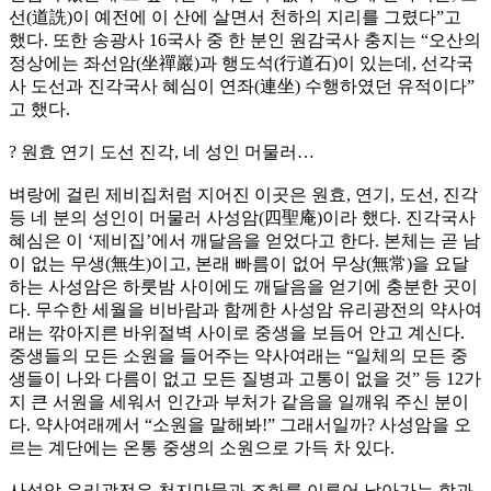
선(道詵)이 예전에 이 산에 살면서 천하의 지리를 그렸다”고
했다. 또한 송광사 16국사 중 한 분인 원감국사 충지는 “오산의
정상에는 좌선암(坐禪巖)과 행도석(行道石)이 있는데, 선각국
사 도선과 진각국사 혜심이 연좌(連坐) 수행하였던 유적이다”
고 했다.
? 원효 연기 도선 진각, 네 성인 머물러…
벼랑에 걸린 제비집처럼 지어진 이곳은 원효, 연기, 도선, 진각
등 네 분의 성인이 머물러 사성암(四聖庵)이라 했다. 진각국사
혜심은 이 ‘제비집’에서 깨달음을 얻었다고 한다. 본체는 곧 남
이 없는 무생(無生)이고, 본래 빠름이 없어 무상(無常)을 요달
하는 사성암은 하룻밤 사이에도 깨달음을 얻기에 충분한 곳이
다. 무수한 세월을 비바람과 함께한 사성암 유리광전의 약사여
래는 깎아지른 바위절벽 사이로 중생을 보듬어 안고 계신다.
중생들의 모든 소원을 들어주는 약사여래는 “일체의 모든 중
생들이 나와 다름이 없고 모든 질병과 고통이 없을 것” 등 12가
지 큰 서원을 세워서 인간과 부처가 같음을 일깨워 주신 분이
다. 약사여래께서 “소원을 말해봐!” 그래서일까? 사성암을 오
르는 계단에는 온통 중생의 소원으로 가득 차 있다.
사성암 유리광전은 천지만물과 조화를 이루어 날아가는 학과