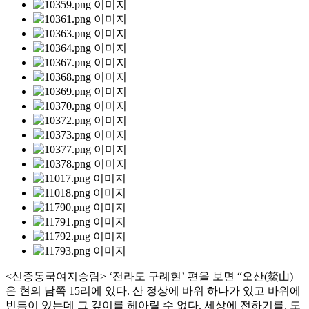
<신증동국여지승람> ‘전라도 구례현’ 편을 보면 “오산(鰲山)
은 현의 남쪽 15리에 있다. 산 정상에 바위 하나가 있고 바위에
빈틈이 있는데 그 깊이를 헤아릴 수 없다. 세상에 전하기를, 도