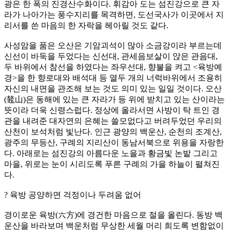
광은 한 폭의 진경산수화이다. 휘감아 도는 섬진강으로 큰 자
라가 나아가는 풍수지리를 목격하면, 도선국사가 이곳에서 지
리서를 쓴 마음의 한 자락을 헤아릴 것도 같다.
사성암을 품은 오산은 기암괴석이 많아 소금강이라 부르는데
신선이 바둑을 두었다는 신선대, 관세음보살이 앉은 관음대,
두 바위에서 참선을 하였다는 좌우선대, 향불을 켜고 <육방예
경>을 한 향로대와 배석대 등 열두 개의 너럭바위에서 조용히
자신의 내면을 관조해 보는 것도 의미 있는 일일 것이다. 오산
(鼇山)은 동해에 있는 큰 자라가 등 위에 받치고 있는 산이라는
뜻이라 더욱 신령스럽다. 정상에 올라서면 사방이 탁 트인 경
관을 내려준 대자연의 은혜는 쓸모없다고 버려두었던 우리의
산천이 보석처럼 빛난다. 인근 광양의 백운산, 순천의 조계산,
광주의 무등산, 구례의 지리산이 동남서북으로 위용을 자랑한
다. 아래로는 섬진강의 아름다운 노을과 황금빛 논밭 그리고
마을, 위로는 눈이 시리도록 푸른 구례의 가을 하늘이 펼쳐진
다.
? 육방 공양하면 걱정이나 두려움 없어
경이로운 육방(六方)에 경건한 마음으로 절을 올린다. 동방 백
운산을 바라보며 백운처럼 무상한 세월 머리 희도록 변함없이