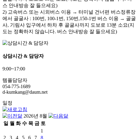
스 안내방송 잘 들으세요)
2) 고속버스 또는 시외버스 이용 → 터미널 건너편 버스정류장
에서 골굴사 : 100번, 100-1번, 150번,150-1번 버스 이용 → 골굴
사, 기림사 입구에서 하차 후 골굴사까지 도보로 13분 소요(지
도는 정확하지 않습니다. 버스 안내방송 잘 들으세요)
상담시간 & 담당자
9:00~17:00
템플담당자
054-775-1689
d-kumkang@daum.net
일정
2026년 8월
일
월
화
수
목
금
토
1
2
3
4
5
6
7
8