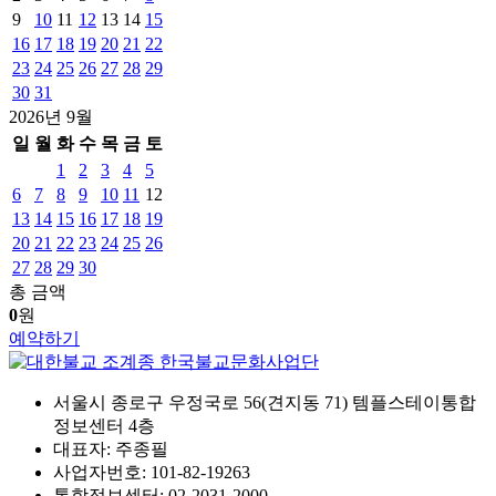
9
10
11
12
13
14
15
16
17
18
19
20
21
22
23
24
25
26
27
28
29
30
31
2026년 9월
일
월
화
수
목
금
토
1
2
3
4
5
6
7
8
9
10
11
12
13
14
15
16
17
18
19
20
21
22
23
24
25
26
27
28
29
30
총 금액
0
원
예약하기
서울시 종로구 우정국로 56(견지동 71) 템플스테이통합
정보센터 4층
대표자: 주종필
사업자번호: 101-82-19263
통합정보센터: 02-2031-2000