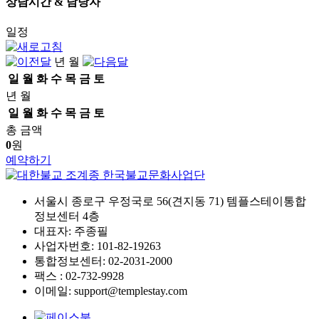
상담시간 & 담당자
일정
년 월
일
월
화
수
목
금
토
년 월
일
월
화
수
목
금
토
총 금액
0
원
예약하기
서울시 종로구 우정국로 56(견지동 71) 템플스테이통합
정보센터 4층
대표자: 주종필
사업자번호: 101-82-19263
통합정보센터: 02-2031-2000
팩스 : 02-732-9928
이메일: support@templestay.com