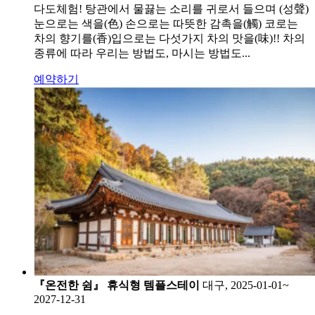
다도체험! 탕관에서 물끓는 소리를 귀로서 들으며 (성聲)
눈으로는 색을(色) 손으로는 따뜻한 감촉을(觸) 코로는
차의 향기를(香)입으로는 다섯가지 차의 맛을(味)!! 차의
종류에 따라 우리는 방법도, 마시는 방법도...
예약하기
『온전한 쉼』 휴식형 템플스테이
대구, 2025-01-01~
2027-12-31