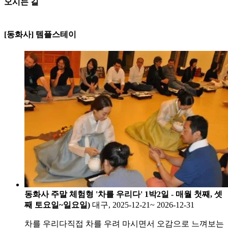
오시는 길
250m
[동화사]
[동화사] 템플스테이
대구광역시 동구 동화사1길 1 동화
사 템플스테이
전화:010-3534-8079 (업무시간:
09:00~17:00)
동화사 주말 체험형 '차를 우리다' 1박2일 - 매월 첫째, 셋
째 토요일~일요일)
대구, 2025-12-21~ 2026-12-31
차를 우리다직접 차를 우려 마시면서 오감으로 느껴보는