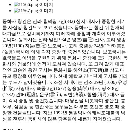
동화사 창건은 신라 흥덕왕 7년(832) 심지 대사가 중창한 시기
를 사실상 창건으로 보고 있습니다. 동화사는 창건 뒤 현재의
대가람으로 정비되기까지 여러 차례 중창과 개축이 이루어졌
습니다. 동화사는 신라 말인 934년 영조(靈照) 선사, 고려 명종
20년(1190) 지눌(普照) 보조국사, 고려 충렬왕 24년(1298) 홍진
(弘眞) 국사에 의해 각각 중창 및 중건되었습니다. 보조국사는
호국불교 이념을 구현하기 위해 동화사 중창에 크게 공헌해 동
화사와 염불암에 영정이 모셔져 있습니다. 또 고려 말기 대표
적인 고승인 홍진 국사는 동화사를 하안소(下安所)로 삼고 대
규모 중창을 이루었습니다. 현재 해탈교 건너편에 국사를 기리
는 부도가 남아있습니다. 조선 시대에는 선조 39년 (1606) 유정
(惟政) 사명대사, 숙종 3년(1677) 상숭(尙崇) 대사, 영조 8년
(1732) 관허(冠虛), 운구(雲丘), 낙빈(洛濱), 청월(晴月) 대사 등
이 각각 중창 및 중건했습니다. 대웅전을 비롯하여 영산전, 봉
서루, 심검당 등 현존하는 당우들은 대부분 조선조 영조 때 중
창한 건물들입니다. 지난 1992년 통일약사여래석조대불의 낙
성을 전후해 동화사의 많은 당우들이 새롭게 지어졌습니다.