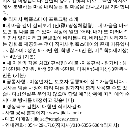
지시길 희망합니다. 천년의 향기, 千佛의 미소 그윽한 직지사
에서 분별하는 마음 내려놓는 참 마음을 만나보시길 기대합니
다.
◆ 직지사 템플스테이 프로그램 소개
■내 마음 깊이 살펴보기 [선(禪)-명상체험형] - 내 마음을 바로
보면 참 나를 볼 수 있다. 걱정이 일면 ‘어라, 내가 또 이러네?’
하면서 알아차리고 분별없이 바라봅니다. 바라보면 사라진다
는 경험을 제공하는 것이 직지사 템플스테이의 존재 이유입니
다. 참가비 : 성인 9 ~ 8만 원, 학생 7 ~ 6만 원, 미취학(5세이상)
5 ~ 4만원 (기본)
■ 내 마음의 작은 쉼표( 휴식형) -예불 -자율휴식 - 참가비 : 성
인 6만원~7만원, 학생 5만원~6만원, 미취학(5세이상) 3만원~4
만원 (기본)
■ 공통사항 - 미성년자는 보호자 동행하에 접수가능합니다. -
방사는 템플 사정에 따라 다른 참가자와 함께 사용할 수도 있
습니다.(1인실은 운영치 않으며 당일 예약상황에 따라 예약 순
서대로 방사를 배정하고 있습니다)
■ 경상북도 김천시 대항면 직지사길95
- 사찰 공식 홈페이지 : www.jikjisa.or.kr
- 대표 이메일 : jikjisa@templestay.com
- 안내전화 : 054-429-1716(직지사)/010-6356-6084(직지사)