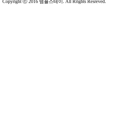
Copyright ⓒ 2016 템플스테이. All Rrights Resreved.