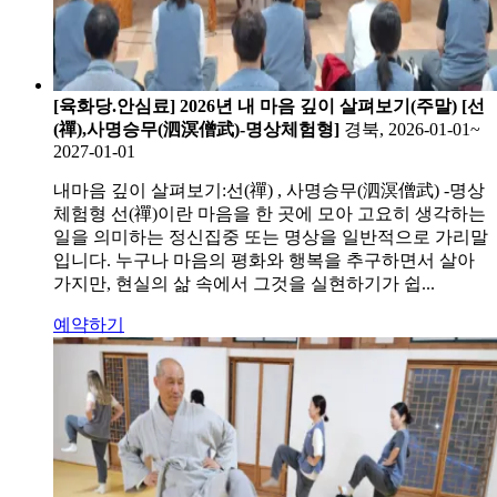
[육화당.안심료] 2026년 내 마음 깊이 살펴보기(주말) [선
(禪),사명승무(泗溟僧武)-명상체험형]
경북, 2026-01-01~
2027-01-01
내마음 깊이 살펴보기:선(禪) , 사명승무(泗溟僧武) -명상
체험형 선(禪)이란 마음을 한 곳에 모아 고요히 생각하는
일을 의미하는 정신집중 또는 명상을 일반적으로 가리말
입니다. 누구나 마음의 평화와 행복을 추구하면서 살아
가지만, 현실의 삶 속에서 그것을 실현하기가 쉽...
예약하기