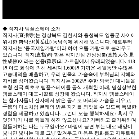
◆ 직지사 템플스테이 소개
직지사(直指寺)는 경상북도 김천시와 충청북도 영동군 사이에
위치한 황악산(黃岳山) 동남쪽에 위치해 있습니다. 예로부터
직지사는 ‘동국제일가람’이라 하여 으뜸 가람으로 불리우고
있습니다. 직지(直指)라 함은 직지인심 견성성불(直指人心 見
性成佛)이라는 선종(禪宗)의 가르침에서 유래되었습니다. 418
년 아도 화상에 의해 세워져 1,600년 가까운 세월동안 수많은
고승대덕을 배출하고, 우리 민족의 가슴속에 부처님의 지혜와
자비를 심어왔습니다. 직지사는 2002년 주한 외국인 대사들을
초청 전국 최초로 템플스테이를 공식 개최한 이래, 명실상부한
템플스테이 대표사찰로 성장해 왔습니다. 직지사 템플스테이
는 참가자들이 산사에서 맑은 공기로 머리와 가슴을 비우고,
千佛의 미소처럼 본래의 밝은 자기를 되찾을 수 있도록 특별한
경험을 제공하고 있습니다. 그런데 오늘 행복하세요? 혹시 무
엇인가가 나를 힘들게 하진 않으셨나요? 기뻐하고 즐거워하며
힘들어하는 나는 누구일까요? 바람이 불면 부는 대로 태양이
빛나면 빛나는 대로 그냥 맡겨두고 마음은 평화롭고 자유로워