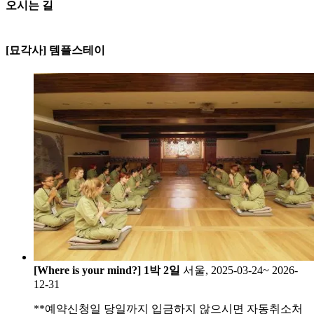
오시는 길
250m
[묘각사]
[묘각사] 템플스테이
서울특별시 종로구 종로63가길 31
전화:02-763-3109
[Where is your mind?] 1박 2일
서울, 2025-03-24~ 2026-
12-31
**예약신청일 당일까지 입금하지 않으시면 자동취소처