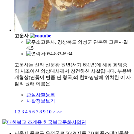
고운사
고운사, 경상북도 의성군 단촌면 고운사길
415
054-833-6934
고운사는 신라 신문왕 원년(서기 681년)에 해동 화엄종
의 시조이신 의상대사께서 창건하신 사찰입니다. 부용반
개형상(연꽃이 반쯤 핀 형국)의 천하명당에 위치한 이 사
찰의 원래 이름은...
관심사찰등록
사찰정보보기
1
2
3
4
5
6
7
8
9
10
>
>>
서울시 종로구 우정국로 56(견지동 71) 템플스테이통합