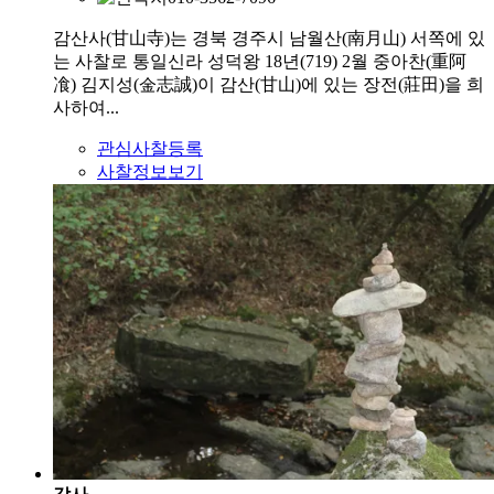
감산사(甘山寺)는 경북 경주시 남월산(南月山) 서쪽에 있
는 사찰로 통일신라 성덕왕 18년(719) 2월 중아찬(重阿
飡) 김지성(金志誠)이 감산(甘山)에 있는 장전(莊田)을 희
사하여...
관심사찰등록
사찰정보보기