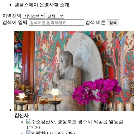
템플스테이 운영사찰 소개
지역선택
검색어 입력
검색 버튼
검색
감산사
감산사, 경상북도 경주시 외동읍 앞등길
117-20
010-3562-7096